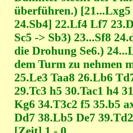
überführen.) [21...Lxg
24.Sb4] 22.Lf4 Lf7 23.
Sc5 -> Sb3) 23...Sf8 24.
die Drohung Se6.) 24...L
dem Turm zu nehmen mit
25.Le3 Taa8 26.Lb6 Td
29.Tc3 h5 30.Tac1 h4 3
Kg6 34.T3c2 f5 35.b5 
Dd7 38.Lb5 De7 39.Td2
[Zeit] 1 - 0