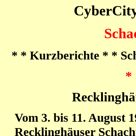
CyberCit
Schac
* *
Kurzberichte
* *
Sc
* 
Recklinghä
Vom 3. bis 11. August 1
Recklinghäuser Schacht