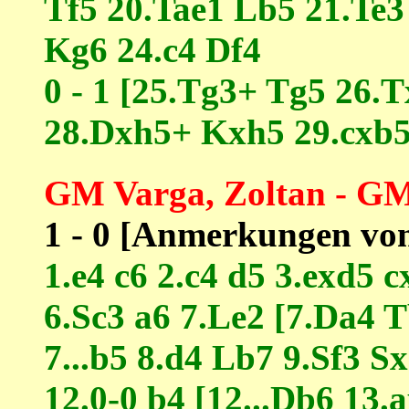
Tf5 20.Tae1 Lb5 21.Te
Kg6 24.c4 Df4
0 - 1 [25.Tg3+ Tg5 26.
28.Dxh5+ Kxh5 29.cxb5
GM Varga, Zoltan - GM
1 - 0 [Anmerkungen von
1.e4 c6 2.c4 d5 3.exd5 
6.Sc3 a6 7.Le2 [7.Da4 
7...b5 8.d4 Lb7 9.Sf3 S
12.0-0 b4 [12...Db6 13