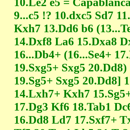
10.Le2 e5 = Capablanca
9...c5 !? 10.dxc5 Sd7 1
Kxh7 13.Dd6 b6 (13...T
14.Dxf8 La6 15.Dxa8 D
16...Db4+ (16...Se4+ 1
19.Sxg5+ Sxg5 20.Dd8)
19.Sg5+ Sxg5 20.Dd8] 1
14.Lxh7+ Kxh7 15.Sg5+
17.Dg3 Kf6 18.Tab1 Dc6
16.Dd8 Ld7 17.Sxf7+ T