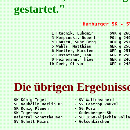
gestartet."
Hamburger SK - S
 1 Ftacnik, Lubomir       SVK g 260
 3 Kempinski, Robert      POL g 249
 4 Hansen, Sune Berg      DEN g 254
 5 Wahls, Matthias        GER g 256
 6 Mueller, Karsten       GER g 251
 7 Gustafsson, Jan        GER m 250
 8 Heinemann, Thies       GER m 246
Die übrigen Ergebnisse
SK König Tegel            - SV Wattenscheid       
SF Neukölln Berlin 03     - SV Castrop Rauxel     
SK König Plauen           - SG Porz               
SK Tegernsee              - Godesberger SK        
Baiertal Schatthausen     - SG 1868-Aljechin Solin