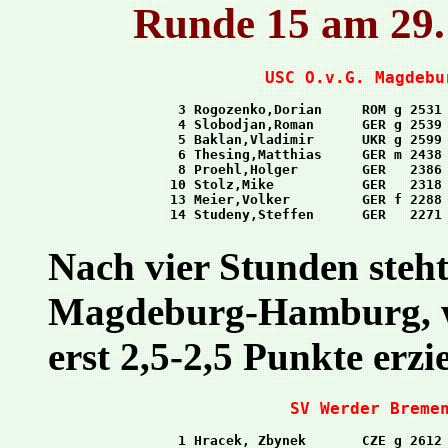
Runde 15 am 29.
USC O.v.G. Magdebu
 3 Rogozenko,Dorian     ROM g 2531 
 4 Slobodjan,Roman      GER g 2539 
 5 Baklan,Vladimir      UKR g 2599 
 6 Thesing,Matthias     GER m 2438 
 8 Proehl,Holger        GER   2386 
10 Stolz,Mike           GER   2318 
13 Meier,Volker         GER f 2288 
Nach vier Stunden steht 
Magdeburg-Hamburg, w
erst 2,5-2,5 Punkte erzie
SV Werder Breme
 1 Hracek, Zbynek       CZE g 2612 