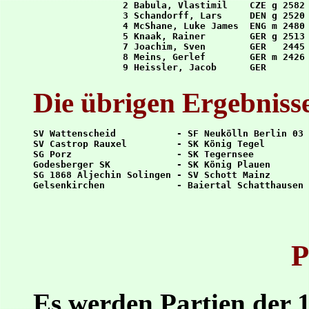
 2 Babula, Vlastimil    CZE g 2582 
 3 Schandorff, Lars     DEN g 2520 
 4 McShane, Luke James  ENG m 2480 
 5 Knaak, Rainer        GER g 2513 
 7 Joachim, Sven        GER   2445 
 8 Meins, Gerlef        GER m 2426 
Die übrigen Ergebnisse
SV Wattenscheid           - SF Neukölln Berlin 03 
SV Castrop Rauxel         - SK König Tegel        
SG Porz                   - SK Tegernsee          
Godesberger SK            - SK König Plauen       
SG 1868 Aljechin Solingen - SV Schott Mainz       
P
Es werden Partien der 