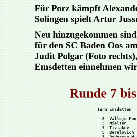
Für Porz kämpft Alexande
Solingen spielt Artur Jus
Neu hinzugekommen sind 
für den SC Baden Oos am e
Judit Polgar (Foto rechts)
Emsdetten einnehmen wir
Runde 7 bis
Turm Emsdetten  
  2  Vallejo Pon
  3  Nielsen    
  4  Tiviakov   
  5  Berelovich 
  7  Pedersen,N 