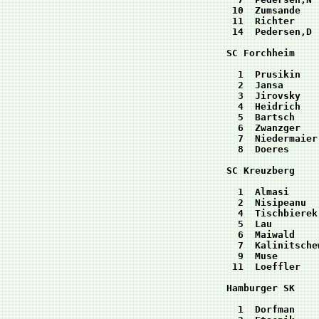
 10  Zumsande   
 11  Richter    
 14  Pedersen,D 
SC Forchheim    
  1  Prusikin   
  2  Jansa      
  3  Jirovsky   
  4  Heidrich   
  5  Bartsch    
  6  Zwanzger   
  7  Niedermaier
  8  Doeres     
SC Kreuzberg    
  1  Almasi     
  2  Nisipeanu  
  4  Tischbierek
  5  Lau        
  6  Maiwald    
  7  Kalinitsche
  9  Muse       
 11  Loeffler   
Hamburger SK    
  1  Dorfman    