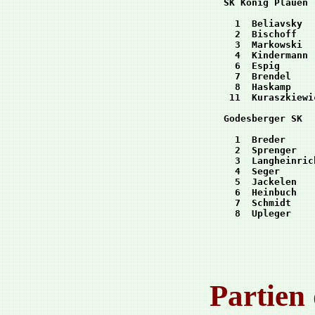
SK König Plauen 
  1  Beliavsky  
  2  Bischoff   
  3  Markowski  
  4  Kindermann 
  6  Espig      
  7  Brendel    
  8  Haskamp    
 11  Kuraszkiewi
Godesberger SK  
  1  Breder     
  2  Sprenger   
  3  Langheinric
  4  Seger      
  5  Jackelen   
  6  Heinbuch   
  7  Schmidt    
  8  Upleger    
Partien