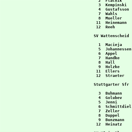
  2  Ftacnik    
  3  Kempinski  
  4  Gustafsson 
  7  Wahls      
  8  Mueller    
 11  Heinemann  
 12  Reeh       
SV Wattenscheid 
  1  Macieja    
  5  Johannessen
  6  Appel      
  7  Handke     
  8  Hall       
  9  Holzke     
 11  Ellers     
 12  Straeter   
Stuttgarter Sfr 
  3  Buhmann    
  4  Golubev    
  5  Jenni      
  6  Schmittdiel
  7  Zeller     
  8  Duppel     
  9  Bunzmann   
 12  Heinatz    