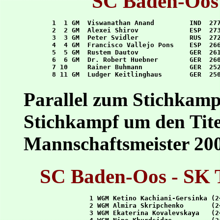
SC Baden-Oos 
1  1 GM  Viswanathan Anand         IND  277
2  2 GM  Alexei Shirov             ESP  273
3  3 GM  Peter Svidler             RUS  272
4  4 GM  Francisco Vallejo Pons    ESP  266
5  5 GM  Rustem Dautov             GER  261
6  6 GM  Dr. Robert Huebner        GER  260
7 10     Rainer Buhmann            GER  252
Parallel zum Stichkamp
Stichkampf um den Tite
Mannschaftsmeister 200
SC Baden-Oos - SK 
1 WGM Ketino Kachiani-Gersinka (2
2 WGM Almira Skripchenko       (2
3 WGM Ekaterina Kovalevskaya   (2