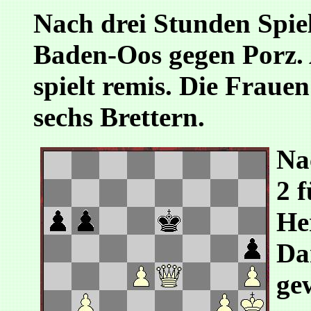
Nach drei Stunden Spielz
Baden-Oos gegen Porz.
spielt remis. Die Fraue
sechs Brettern.
Na
2 
He
Da
ge