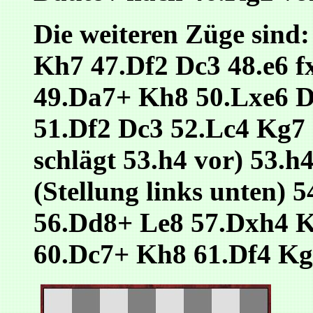
Die weiteren Züge sind: 
Kh7 47.Df2 Dc3 48.e6 f
49.Da7+ Kh8 50.Lxe6 
51.Df2 Dc3 52.Lc4 Kg7 
schlägt 53.h4 vor) 53.h
(Stellung links unten)
56.Dd8+ Le8 57.Dxh4 
60.Dc7+ Kh8 61.Df4 Kg7