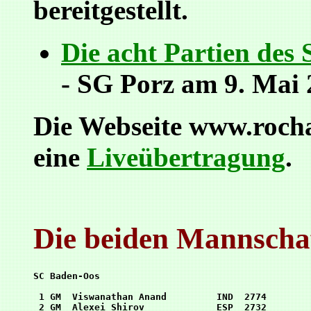
bereitgestellt.
Die acht Partien des
- SG Porz am 9. Mai
Die Webseite www.rocha
eine
Liveübertragung
.
Die beiden Mannscha
SC Baden-Oos

 1 GM  Viswanathan Anand         IND  2774

 2 GM  Alexei Shirov             ESP  2732
