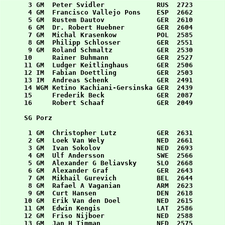
 3 GM  Peter Svidler             RUS  2723

 4 GM  Francisco Vallejo Pons    ESP  2662

 5 GM  Rustem Dautov             GER  2610

 6 GM  Dr. Robert Huebner        GER  2604

 7 GM  Michal Krasenkow          POL  2585

 8 GM  Philipp Schlosser         GER  2551

 9 GM  Roland Schmaltz           GER  2530

10     Rainer Buhmann            GER  2527

11 GM  Ludger Keitlinghaus       GER  2506

12 IM  Fabian Doettling          GER  2503

13 IM  Andreas Schenk            GER  2491

14 WGM Ketino Kachiani-Gersinska GER  2439

15     Frederik Beck             GER  2087

16     Robert Schaaf             GER  2049

SG Porz

 1 GM  Christopher Lutz          GER  2631

 2 GM  Loek Van Wely             NED  2661

 3 GM  Ivan Sokolov              NED  2693

 4 GM  Ulf Andersson             SWE  2566

 5 GM  Alexander G Beliavsky     SLO  2668

 6 GM  Alexander Graf            GER  2643

 7 GM  Mikhail Gurevich          BEL  2644

 8 GM  Rafael A Vaganian         ARM  2623

 9 GM  Curt Hansen               DEN  2618

10 GM  Erik Van den Doel         NED  2615

11 GM  Edwin Kengis              LAT  2586 

12 GM  Friso Nijboer             NED  2588

13 GM  Jan H Timman              NED  2575
