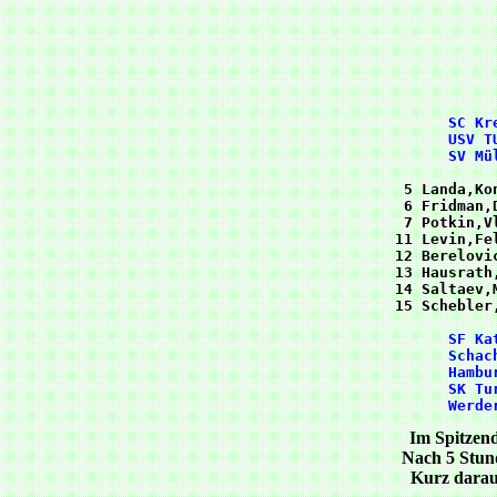
      SC Kr
      USV T
 5 Landa,Ko
 6 Fridman,
 7 Potkin,V
11 Levin,Fe
12 Berelovi
13 Hausrath
14 Saltaev,
      SF Ka
      Schac
      Hambu
      SK Tu
Im Spitzend
Nach 5 Stund
Kurz darau