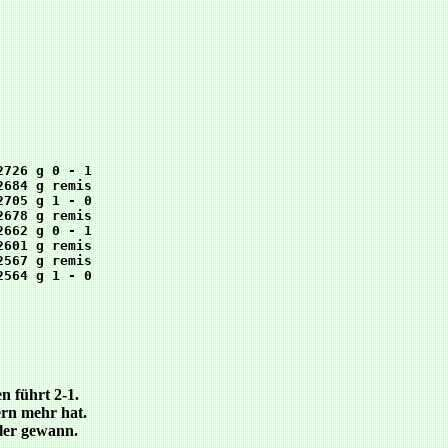
           

           

726 g 0 - 1

684 g remis

705 g 1 - 0

678 g remis

662 g 0 - 1

601 g remis

567 g remis

           

           

           

           

n führt 2-1.
ern mehr hat.
ler gewann.