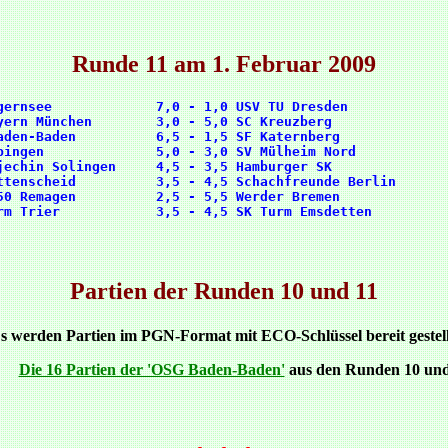
Runde 11 am 1. Februar 2009
gernsee             7,0 - 1,0 USV TU Dresden             
yern München        3,0 - 5,0 SC Kreuzberg               
aden-Baden          6,5 - 1,5 SF Katernberg              
pingen              5,0 - 3,0 SV Mülheim Nord            
jechin Solingen     4,5 - 3,5 Hamburger SK               
ttenscheid          3,5 - 4,5 Schachfreunde Berlin       
50 Remagen          2,5 - 5,5 Werder Bremen              
Partien der Runden 10 und 11
s werden Partien im PGN-Format mit ECO-Schlüssel bereit gestell
Die 16 Partien der 'OSG Baden-Baden'
aus den Runden 10 und