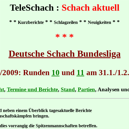
TeleSchach :
Schach aktuell
* *
* *
* *
* *
Kurzberichte
Schlagzeilen
Neuigkeiten
* * *
Deutsche Schach Bundesliga
/2009: Runden
10
und
11
am 31.1./1.2
ht
,
Termine und Berichte
,
Stand
,
Partien
, Analysen u
 neben einem Überblick tagesaktuelle Berichte
schaftskämpfen bringen.
dies vorrangig die Spitzenmannschaften betreffen.