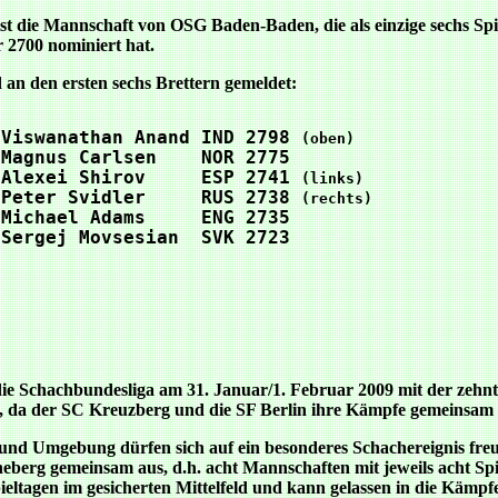
ist die Mannschaft von OSG Baden-Baden, die als einzige sechs Spi
 2700 nominiert hat.
an den ersten sechs Brettern gemeldet:
 Viswanathan Anand IND 2798 
 Magnus Carlsen    NOR 2775 
 Alexei Shirov     ESP 2741 
 Peter Svidler     RUS 2738 
 Michael Adams     ENG 2735 
 Sergej Movsesian  SVK 2723 
die Schachbundesliga am 31. Januar/1. Februar 2009 mit der zehnt
lt, da der SC Kreuzberg und die SF Berlin ihre Kämpfe gemeinsam
 und Umgebung dürfen sich auf ein besonderes Schachereignis fre
erg gemeinsam aus, d.h. acht Mannschaften mit jeweils acht Sp
ieltagen im gesicherten Mittelfeld und kann gelassen in die Kämp