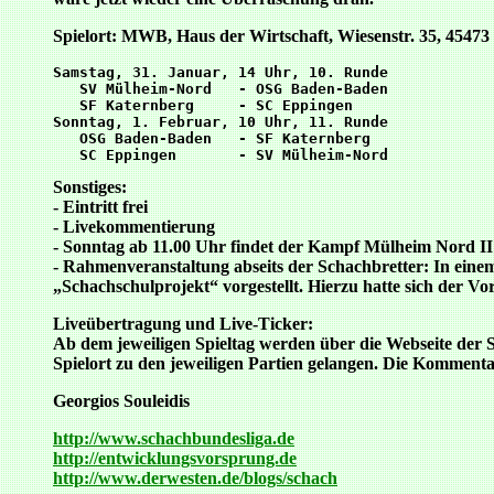
Spielort: MWB, Haus der Wirtschaft, Wiesenstr. 35, 4547
Samstag, 31. Januar, 14 Uhr, 10. Runde

   SV Mülheim-Nord   - OSG Baden-Baden

   SF Katernberg     - SC Eppingen

Sonntag, 1. Februar, 10 Uhr, 11. Runde

   OSG Baden-Baden   - SF Katernberg

Sonstiges:
- Eintritt frei
- Livekommentierung
- Sonntag ab 11.00 Uhr findet der Kampf Mülheim Nord II
- Rahmenveranstaltung abseits der Schachbretter: In ei
„Schachschulprojekt“ vorgestellt. Hierzu hatte sich der V
Liveübertragung und Live-Ticker:
Ab dem jeweiligen Spieltag werden über die Webseite der S
Spielort zu den jeweiligen Partien gelangen. Die Kommentar
Georgios Souleidis
http://www.schachbundesliga.de
http://entwicklungsvorsprung.de
http://www.derwesten.de/blogs/schach