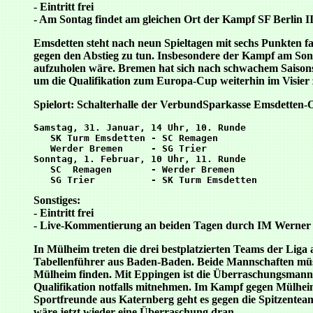
- Eintritt frei
- Am Sontag findet am gleichen Ort der Kampf SF Berlin II
Emsdetten steht nach neun Spieltagen mit sechs Punkten f
gegen den Abstieg zu tun. Insbesondere der Kampf am Sonn
aufzuholen wäre. Bremen hat sich nach schwachem Saisonst
um die Qualifikation zum Europa-Cup weiterhin im Visier 
Spielort: Schalterhalle der VerbundSparkasse Emsdetten-
Samstag, 31. Januar, 14 Uhr, 10. Runde

   SK Turm Emsdetten - SC Remagen

   Werder Bremen     - SG Trier

Sonntag, 1. Februar, 10 Uhr, 11. Runde

   SC  Remagen       - Werder Bremen

Sonstiges:
- Eintritt frei
- Live-Kommentierung an beiden Tagen durch IM Werner
In Mülheim treten die drei bestplatzierten Teams der Liga
Tabellenführer aus Baden-Baden. Beide Mannschaften müss
Mülheim finden. Mit Eppingen ist die Überraschungsmannsc
Qualifikation notfalls mitnehmen. Im Kampf gegen Mülheim 
Sportfreunde aus Katernberg geht es gegen die Spitzentea
wäre jetzt wieder eine Überraschung dran.