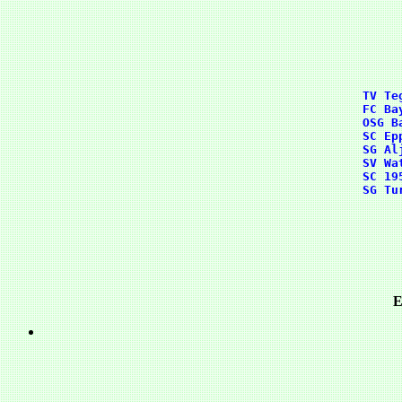
      TV Te
      FC Ba
      OSG B
      SC Ep
      SG Al
      SV Wa
      SC 19
E