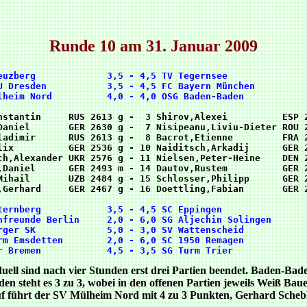
Runde 10 am 31. Januar 2009
euzberg             3,5 - 4,5 TV Tegernsee               
U Dresden           3,5 - 4,5 FC Bayern München          
nstantin     RUS 2613 g -  3 Shirov,Alexei          ESP 2
Daniel       GER 2630 g -  7 Nisipeanu,Liviu-Dieter ROU 2
ladimir      RUS 2613 g -  8 Bacrot,Etienne         FRA 2
lix          GER 2536 g - 10 Naiditsch,Arkadij      GER 2
ch,Alexander UKR 2576 g - 11 Nielsen,Peter-Heine    DEN 2
,Daniel      GER 2493 m - 14 Dautov,Rustem          GER 2
Mihail       UZB 2484 g - 15 Schlosser,Philipp      GER 2
ternberg            3,5 - 4,5 SC Eppingen                
hfreunde Berlin     2,0 - 6,0 SG Aljechin Solingen       
rger SK             5,0 - 3,0 SV Wattenscheid            
rm Emsdetten        2,0 - 6,0 SC 1950 Remagen            
uell sind nach vier Stunden erst drei Partien beendet. Baden-Bade
en steht es 3 zu 3, wobei in den offenen Partien jeweils Weiß Bau
f führt der SV Mülheim Nord mit 4 zu 3 Punkten, Gerhard Scheb