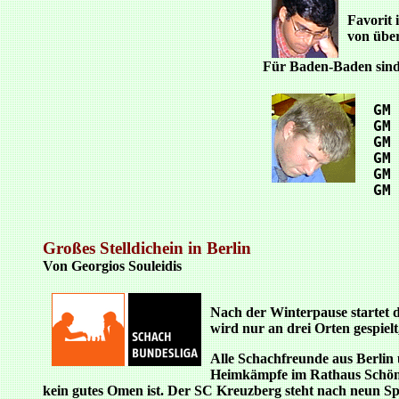
Favorit 
von über
Für Baden-Baden sind 
 GM
 GM
 GM
 GM
 GM
 GM
Großes Stelldichein in Berlin
Von Georgios Souleidis
Nach der Winterpause startet 
wird nur an drei Orten gespie
Alle Schachfreunde aus Berlin
Heimkämpfe im Rathaus Schöneb
kein gutes Omen ist. Der SC Kreuzberg steht nach neun Sp