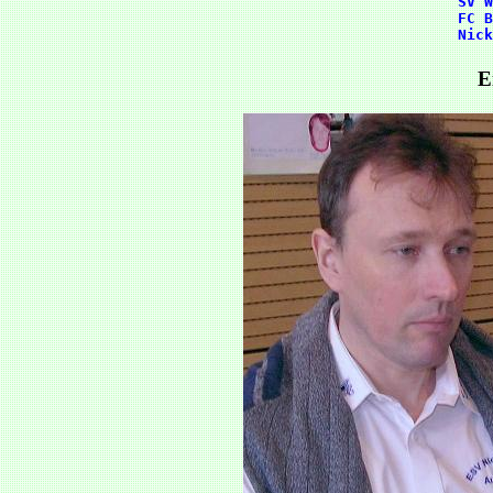
      SV W
      FC B
E