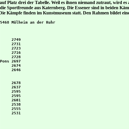
 Platz drei der Tabelle. Weil es ihnen niemand zutraut, wird es
die Sportfreunde aus Katernberg. Die Essener sind in beiden Käm
t. Die Kämpfe finden im Kunstmuseum statt. Den Rahmen bildet ei
5468 Mülheim an der Ruhr

     2749

     2731

     2723

     2716

     2728

Pons 2697

     2674

     2646

     2678

     2637

     2595

     2595

     2601

     2538

     2555

     2531
