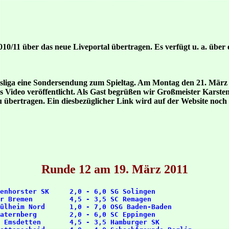
10/11 über das neue Liveportal übertragen. Es verfügt u. a. über 
liga eine Sondersendung zum Spieltag. Am Montag den 21. März w
 Video veröffentlicht. Als Gast begrüßen wir Großmeister Karste
u übertragen. Ein diesbezüglicher Link wird auf der Website noch v
Runde 12 am 19. März 2011
enhorster SK     2,0 - 6,0 SG Solingen                  
r Bremen         4,5 - 3,5 SC Remagen                   
ülheim Nord      1,0 - 7,0 OSG Baden-Baden              
aternberg        2,0 - 6,0 SC Eppingen                  
 Emsdetten       4,5 - 3,5 Hamburger SK                 