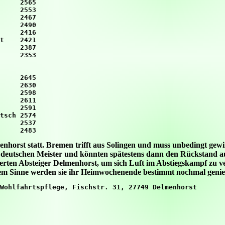
     2565

     2553

     2467

     2490

     2416

t    2421

     2387

     2353

     2645

     2630

     2598

     2611

     2591

tsch 2574

     2537

menhorst statt. Bremen trifft aus Solingen und muss unbedingt ge
eutschen Meister und könnten spätestens dann den Rückstand aufh
ierten Absteiger Delmenhorst, um sich Luft im Abstiegskampf zu ve
sem Sinne werden sie ihr Heimwochenende bestimmt nochmal geni
Wohlfahrtspflege, Fischstr. 31, 27749 Delmenhorst
