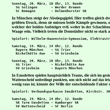
Sonntag, 20. März, 10 Uhr, 13. Runde

  SG Solingen       - Werder Bremen

In München steigt der Abstiegsgipfel. Hier treffen gleich 
größten Druck, denn sie müssen beide Kämpfe gewinnen, um
welcher der beiden Aufsteiger evtl. weiter in der Schachbu
Waage sein. Vielleich treten die Domstädter nicht so sta
Spielort: Wilhelm-Hauenstein-Gymnasium, Elektrastr
Samstag, 19. März, 14 Uhr, 12. Runde

  Bayern München    - SG Trier

  Nickelhütte Aue   - SV Griesheim

Sonntag, 20. März, 10 Uhr, 13. Runde

  SG Trier          - Nickelhütte Aue

In Emsdetten spielen hauptsächlich Teams, die sich im ges
Wattenscheid unbedingt punkten, um sich nicht auf das le
wenig raus ist, könnte der Wille der entscheidende Faktor 
Spielort: Verbundsparkasse Emsdetten, Kirchstr. 30
Samstag, 19. März, 14 Uhr, 12. Runde

  SK Turm Emsdetten - Hamburger SK

  SV Wattenscheid   - SF Berlin
