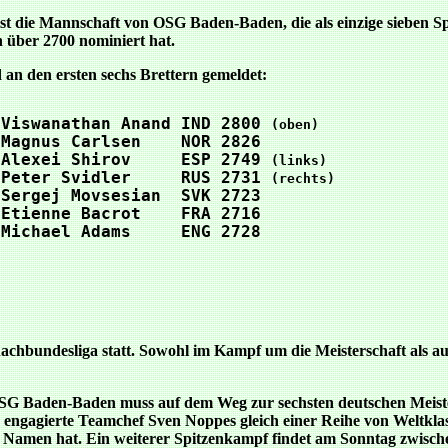
ist die Mannschaft von OSG Baden-Baden, die als einzige sieben Spi
 über 2700 nominiert hat.
an den ersten sechs Brettern gemeldet:
 Viswanathan Anand IND 2800 
 Magnus Carlsen    NOR 2826 
 Alexei Shirov     ESP 2749 
 Peter Svidler     RUS 2731 
 Sergej Movsesian  SVK 2723 
 Etienne Bacrot    FRA 2716 
 Michael Adams     ENG 2728 
hachbundesliga statt. Sowohl im Kampf um die Meisterschaft als 
OSG Baden-Baden muss auf dem Weg zur sechsten deutschen Mei
en, engagierte Teamchef Sven Noppes gleich einer Reihe von Weltk
und Namen hat. Ein weiterer Spitzenkampf findet am Sonntag zwis