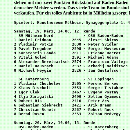
stehen mit nur zwei Punkten Rückstand auf Baden-Baden auf
deutscher Meister werden. Das vierte Team im Bunde sind 
verkaufen. Für ein tolles Ambiente ist in Mülheim gesorg
Spielort: Kunstmuseum Mülheim, Synagogenplatz 1, 4
Samstag, 19. März, 14.00, 12. Runde

  SV Mülheim Nord             - OSG Baden-Baden  

1 Daniel Fridman         2645 - Alexei Shirov     
2 Vladimir Potkin        2630 - Peter Svidler     
3 Pavel Tregubov         2598 - Sergei Movsesian  
4 Konstantin Landa       2611 - Etienne Bacrot    
5 Vitali Golod           2591 - Michael Adams     
6 Alexander Berelowitsch 2574 - Francisco Vallejo 
7 Daniel Hausrath        2537 - Arkadij Naiditsch 
8 Michael Feygin         2526 - Jan Gustafsson    
  SF Katernberg               - SC Eppingen  

1 Vladimir Chuchelov     2565 - Ferenc Berkes     
2 Klaus Bischoff         2553 - Sergei Tiviakov   
3 Igor Glek              2467 - Evgeny Postny     
4 Ilja Zaragatski        2490 - Zoltan Gyimesi    
5 Robert Ris             2416 - Peter Acs         
6 Sebastian Siebrecht    2421 - Arik Braun        
7 Christian Scholz       2387 - Robert Ruck       
8 Bernd Rosen            2353 - Zoltan Medvegy    
Sonntag, 20. März, 10.00, 13. Runde

  OSG Baden-Baden             - SF Katernberg  
