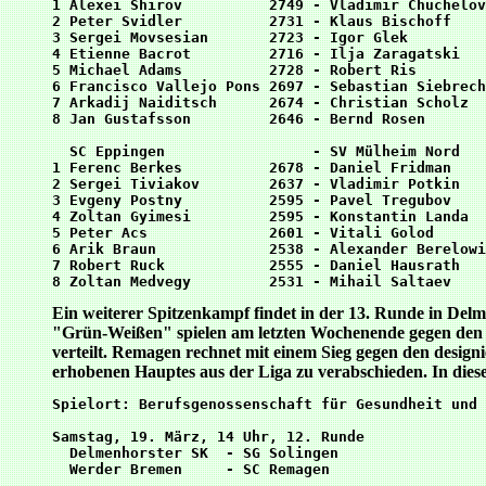
1 Alexei Shirov          2749 - Vladimir Chuchelov
2 Peter Svidler          2731 - Klaus Bischoff    
3 Sergei Movsesian       2723 - Igor Glek         
4 Etienne Bacrot         2716 - Ilja Zaragatski   
5 Michael Adams          2728 - Robert Ris        
6 Francisco Vallejo Pons 2697 - Sebastian Siebrech
7 Arkadij Naiditsch      2674 - Christian Scholz  
8 Jan Gustafsson         2646 - Bernd Rosen       
  SC Eppingen                 - SV Mülheim Nord  

1 Ferenc Berkes          2678 - Daniel Fridman    
2 Sergei Tiviakov        2637 - Vladimir Potkin   
3 Evgeny Postny          2595 - Pavel Tregubov    
4 Zoltan Gyimesi         2595 - Konstantin Landa  
5 Peter Acs              2601 - Vitali Golod      
6 Arik Braun             2538 - Alexander Berelowi
7 Robert Ruck            2555 - Daniel Hausrath   
Ein weiterer Spitzenkampf findet in der 13. Runde in Del
"Grün-Weißen" spielen am letzten Wochenende gegen den d
verteilt. Remagen rechnet mit einem Sieg gegen den design
erhobenen Hauptes aus der Liga zu verabschieden. In die
Spielort: Berufsgenossenschaft für Gesundheit und 
Samstag, 19. März, 14 Uhr, 12. Runde

  Delmenhorster SK  - SG Solingen

  Werder Bremen     - SC Remagen
