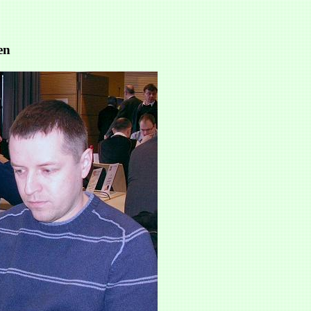
          

          

en