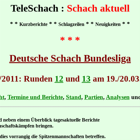
TeleSchach :
Schach aktuell
* *
* *
* *
* *
Kurzberichte
Schlagzeilen
Neuigkeiten
* * *
Deutsche Schach Bundesliga
/2011: Runden
12
und
13
am 19./20.03
ht
,
Termine und Berichte
,
Stand
,
Partien
,
Analysen
un
 neben einem Überblick tagesaktuelle Berichte
schaftskämpfen bringen.
dies vorrangig die Spitzenmannschaften betreffen.