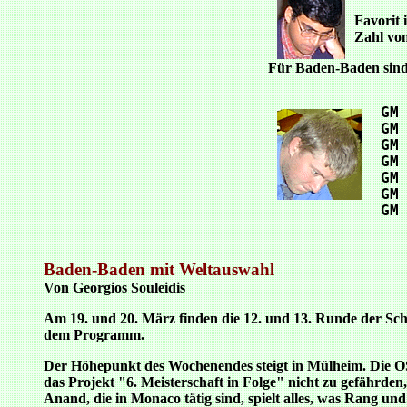
Favorit 
Zahl von
Für Baden-Baden sind 
 GM
 GM
 GM
 GM
 GM
 GM
 GM
Baden-Baden mit Weltauswahl
Von Georgios Souleidis
Am 19. und 20. März finden die 12. und 13. Runde der Sc
dem Programm.
Der Höhepunkt des Wochenendes steigt in Mülheim. Die 
das Projekt "6. Meisterschaft in Folge" nicht zu gefährd
Anand, die in Monaco tätig sind, spielt alles, was Rang 