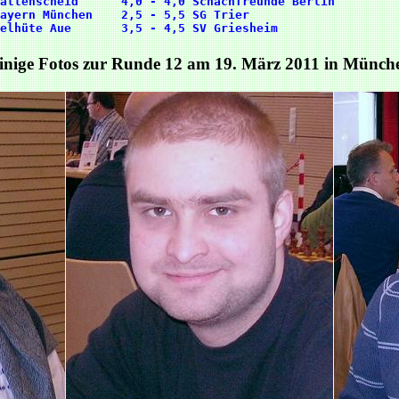
attenscheid      4,0 - 4,0 Schachfreunde Berlin         
ayern München    2,5 - 5,5 SG Trier                     
inige Fotos zur Runde 12 am 19. März 2011 in Münch