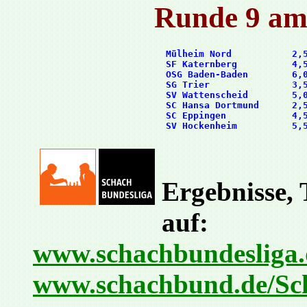
Runde 9 am
      Mülheim Nord           2,5
      SF Katernberg          4,5
      OSG Baden-Baden        6,0
      SG Trier               3,5
      SV Wattenscheid        5,0
      SC Hansa Dortmund      2,5
      SC Eppingen            4,5
Ergebnisse, 
auf:
www.schachbundesliga.
www.schachbund.de/Sc