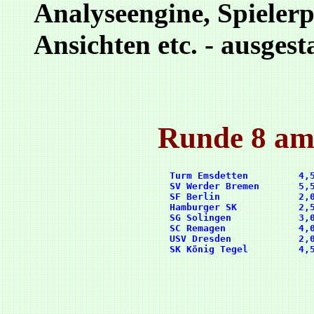
Analyseengine, Spielerp
Ansichten etc. - ausgesta
Runde 8 am
      Turm Emsdetten         4,5
      SV Werder Bremen       5,5
      SF Berlin              2,0
      Hamburger SK           2,5
      SG Solingen            3,0
      SC Remagen             4,0
      USV Dresden            2,0