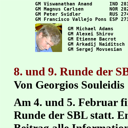
 GM Viswanathan Anand      IND 28
 GM Magnus Carlsen         NOR 28
 GM Peter Svidler          RUS 27
 GM Francisco Vallejo Pons ESP 27
 GM Michael Adams     
 GM Alexei Shirov     
 GM Etienne Bacrot    
 GM Arkadij Naiditsch 
 GM Sergej Movsesian  
8. und 9. Runde der S
Von Georgios Souleidis
Am 4. und 5. Februar f
Runde der SBL statt. E
Beitrag alle Informatio