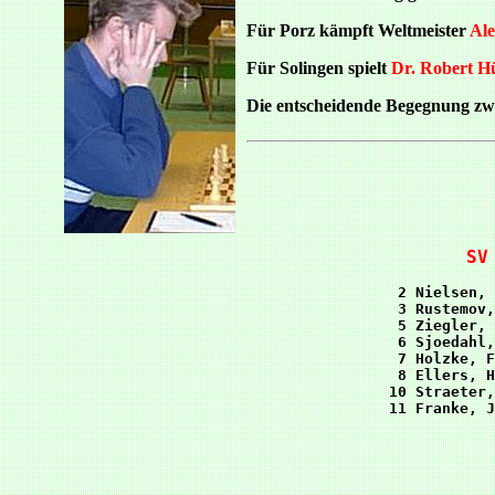
Für Porz kämpft Weltmeister
Al
Für Solingen spielt
Dr. Robert H
Die entscheidende Begegnung zwis
SV
 2 Nielsen, 
 3 Rustemov,
 5 Ziegler, 
 6 Sjoedahl,
 7 Holzke, F
 8 Ellers, H
10 Straeter,