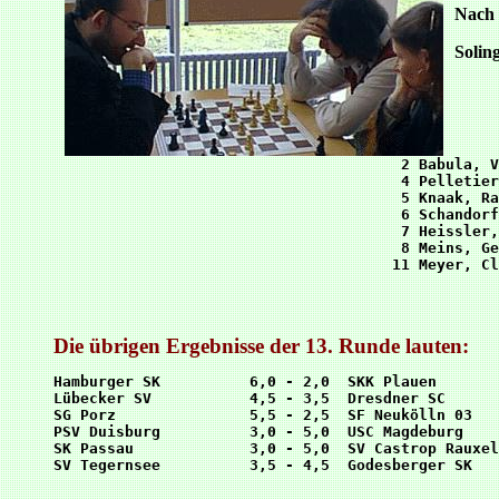
Nach 
Solin
 2 Babula, V
 4 Pelletier
 5 Knaak, Ra
 6 Schandorf
 7 Heissler,
 8 Meins, Ge
Die übrigen Ergebnisse der 13. Runde lauten:
Hamburger SK          6,0 - 2,0  SKK Plauen

Lübecker SV           4,5 - 3,5  Dresdner SC 

SG Porz               5,5 - 2,5  SF Neukölln 03

PSV Duisburg          3,0 - 5,0  USC Magdeburg

SK Passau             3,0 - 5,0  SV Castrop Rauxel
