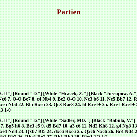
Partien
03.11"] [Round "12"] [White "Hracek, Z."] [Black "Jussupow, A.
3 Nc6 7. O-O Be7 8. c4 Nb4 9. Be2 O-O 10. Nc3 b6 11. Ne5 Bb7 12. 
dxe5 Nb4 22. Bf5 Rxe5 23. Qc3 Rae8 24. f4 Rxe1+ 25. Rxe1 Rxe1+ 
3 1-0
03.11"] [Round "12"] [White "Sadler, MD."] [Black "Babula, V."]
6 7. Bg5 h6 8. Be3 e5 9. d5 Bd7 10. a3 c6 11. Nd2 Kh8 12. g4 Ng8 1
Ndxe4 Nd4 23. Qxb7 Bf5 24. dxc6 Rxc6 25. Qxc6 Nxc6 26. Bc4 Nd4 
Rh1 Rh2 36. Rhe1 Re2 37. Rh1 Rh2 38. Rhe1 1/2-1/2