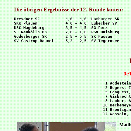
Die übrigen Ergebnisse der 12. Runde lauten:
Dresdner SC           4,0 - 4,0  Hamburger SK

SKK Plauen            4,0 - 4,0  Lübecker SV

USC Magdeburg         3,5 - 4,5  SG Porz

SF Neukölln 03        7,0 - 1,0  PSV Duisburg

Godesberger SK        2,5 - 5,5  SK Passau

De
 1 Agdestein
 2 Rogers, I
 5 Conquest,
 7 Gisbrecht
 8 Lauber, A
10 Beckemeye
11 Breutigam
Matth