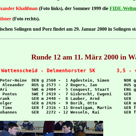
exander Khalifman
(Foto links), der Sommer 1999 die
FIDE-Weltme
übner
(Foto rechts).
chen Solingen und Porz findet am 29. Januar 2000 in Solingen sta
Runde 12 am 11. März 2000 in W
 Wattenscheid - Delmenhorster SK       3,5 - 
Peter-Heine  DEN g 2560 -  1 Agdestein, Simen      NOR g
 Alexander   RUS g 2573 -  2 Rogers, Ian           AUS g
Ari          SWE m 2404 -  5 Conquest, Stuart      ENG g
 Pontus      SWE f 2419 -  7 Gisbrecht, Ewgeni     GER  
rank         GER m 2448 -  8 Lauber, Arnd          GER  
olger        GER m 2426 -  9 Borik, Otto           GER m
 Timo        GER f 2316 - 11 Breutigam, Martin     GER f