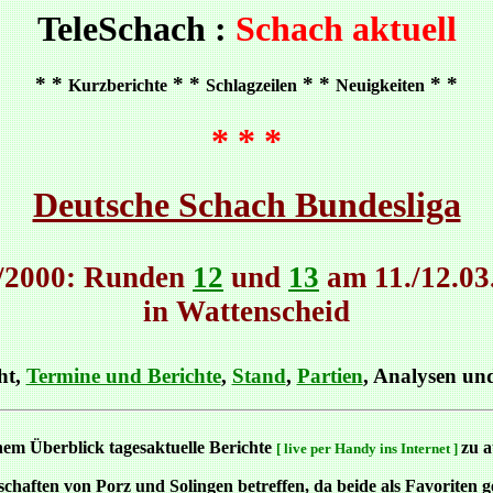
TeleSchach :
Schach aktuell
* *
* *
* *
* *
Kurzberichte
Schlagzeilen
Neuigkeiten
* * *
Deutsche Schach Bundesliga
/2000: Runden
12
und
13
am 11./12.03
in Wattenscheid
ht,
Termine und Berichte
,
Stand
,
Partien
, Analysen u
em Überblick tagesaktuelle Berichte
zu 
[ live per Handy ins Internet ]
chaften von Porz und Solingen betreffen, da beide als Favoriten ge