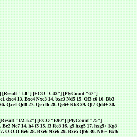
"] [Result "1-0"] [ECO "C42"] [PlyCount "67"]
Re1 dxc4 13. Bxc4 Nxc3 14. bxc3 Nd5 15. Qf3 c6 16. Bb3
26. Qxe1 Qd8 27. Qe5 f6 28. Qe6+ Kh8 29. Qf7 Qd4+ 30.
 [Result "1/2-1/2"] [ECO "E90"] [PlyCount "75"]
3. Be2 Ne7 14. h4 f5 15. f3 Rc8 16. g5 hxg5 17. hxg5+ Kg8
27. O-O-O Be6 28. Bxe6 Nxe6 29. Bxe5 Qb6 30. Nf6+ Bxf6