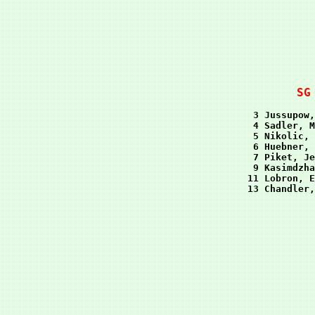
SG
 3 Jussupow,
 4 Sadler, M
 5 Nikolic, 
 6 Huebner, 
 7 Piket, Je
 9 Kasimdzha
11 Lobron, E