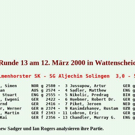
Runde 13 am 12. März 2000 in Wattenschei
lmenhorster SK - SG Aljechin Solingen  3,0 - 
, Simen      NOR g 2580 -  3 Jussupow, Artur       GER g
an           AUS g 2574 -  4 Sadler, Matthew       ENG g
 Stuart      ENG g 2555 -  5 Nikolic, Predrag      BIH g
, Ewgeni     GER   2422 -  6 Huebner, Robert Dr.   GER g
rnd          GER   2416 -  7 Piket, Jeroen         NED g
r, Werner    GER m 2374 -  9 Kasimdzhanov, Rustam  UZB g
, Martin     GER f 2343 - 11 Lobron, Eric          GER g
ew Sadger und Ian Rogers analysieren ihre Partie.