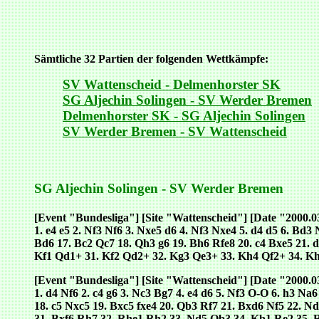
Sämtliche 32 Partien der folgenden Wettkämpfe:
SV Wattenscheid - Delmenhorster SK
SG Aljechin Solingen - SV Werder Bremen
Delmenhorster SK - SG Aljechin Solingen
SV Werder Bremen - SV Wattenscheid
SG Aljechin Solingen - SV Werder Bremen
[Event "Bundesliga"] [Site "Wattenscheid"] [Date "2000.
1. e4 e5 2. Nf3 Nf6 3. Nxe5 d6 4. Nf3 Nxe4 5. d4 d5 6. Bd
Bd6 17. Bc2 Qc7 18. Qh3 g6 19. Bh6 Rfe8 20. c4 Bxe5 21. 
Kf1 Qd1+ 31. Kf2 Qd2+ 32. Kg3 Qe3+ 33. Kh4 Qf2+ 34. Kh
[Event "Bundesliga"] [Site "Wattenscheid"] [Date "2000.
1. d4 Nf6 2. c4 g6 3. Nc3 Bg7 4. e4 d6 5. Nf3 O-O 6. h3 Na
18. c5 Nxc5 19. Bxc5 fxe4 20. Qb3 Rf7 21. Bxd6 Nf5 22. 
31. Bxf6 Rh7 32. Rhe1 Rh2 33. Nd5 Qb3 34. Kb1 Re2 35. 