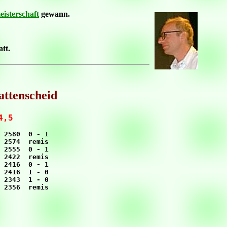
isterschaft
gewann.
tt.
attenscheid
4,5
 2580  0 - 1

 2574  remis

 2555  0 - 1

 2422  remis

 2416  0 - 1

 2416  1 - 0

 2343  1 - 0
