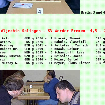
Bretter 3 und 4
 Aljechin Solingen - SV Werder Bremen  4,5 - 
 Artur       GER g 2636 -  1 Hracek, Zbynek        CZE g
atthew       ENG g 2626 -  2 Babula, Vlastimil     CZE g
Predrag      BIH g 2641 -  4 Pelletier, Yannick    SUI m
Robert Dr.   GER g 2599 -  5 Knaak, Rainer         GER g
roen         NED g 2625 -  6 Schandorff, Lars      DEN g
nov, Rustam  UZB g 2603 -  7 Heissler, Jacob       GER  
ric          GER g 2540 -  8 Meins, Gerlef         GER m