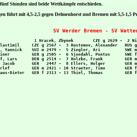
fünf Stunden sind beide Wettkämpfe entschieden.
gen führt mit 4,5-2,5 gegen Delmenhorst und Bremen mit 5,5-1,5 
SV Werder Bremen - SV Watte
 1 Hracek, Zbynek        CZE g 2629 -  2 Ni
lastimil     CZE g 2567 -  3 Rustemov, Alexander   RUS g
, Yannick    SUI m 2479 -  5 Ziegler, Ari          SWE m
iner         GER g 2505 -  6 Sjoedahl, Pontus      SWE f
f, Lars      DEN g 2514 -  7 Holzke, Frank         GER m
 Jacob       GER   2447 -  8 Ellers, Holger        GER m
rlef         GER m 2421 - 10 Straeter, Timo        GER f