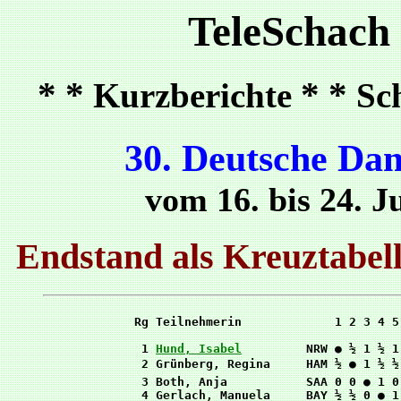
TeleSchach
* *
* *
Kurzberichte
Sc
30. Deutsche Da
vom 16. bis 24. J
Endstand als Kreuztabel
Rg Teilnehmerin             1 2 3 4 5
 1 
Hund, Isabel
         NRW ● ½ 1 ½ 1
 2 Grünberg, Regina     HAM ½ ● 1 ½ ½
 3 Both, Anja           SAA 0 0 ● 1 0
 4 Gerlach, Manuela     BAY ½ ½ 0 ● 1