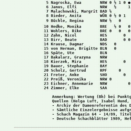
 5 Nagrocka, Ewa        NRW 0 ½ 1 0 ●
 6 Janus, Elfi          NRW   ½     1
 7 Malachowski, Margrit BAD ½        
 8 Rieder, Anita        WÜR 0 ½ 0 1  
 9 Büchle, Regina       NRW ½   0    
10 Hedke, Monika        BRE   ½ 0   0
11 Wohlers, Rike        BRE 0   0   0
12 Zahn, Nicol          HES       0  
13 Birr, Beate          BAD       0 0
14 Krause, Dagmar       NDS   0      
15 von Herman, Brigitte BLN   0      
16 Späte, Ute           BLN          
17 Bakalarz, Grazyna    NRW          
18 Kierzek, Mira        HES       0  
19 Bauer, Stephanie     BAY          
20 Scholz, Gertrud      RPF     0    
21 Freter, Anke         SHO       0  
22 Preiß, Veronika      NRW 0        
23 Eichner, Annemarie   NRW         0
24 Zimmer, Elke         SAA          
Anmerkung: Wertung (Bh) bei Punktg
Quellen (Helga Luft, Isabel Hund, 
- Archiv der Damenreferentin des D
- Sämtliche Einzelergebnisse aufgr
- Schach Magazin 64 - 14/89, Titel