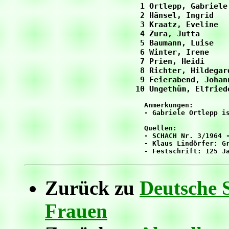
  1 Ortlepp, Gabriele
  2 Hänsel, Ingrid   
  3 Kraatz, Eveline  
  4 Zura, Jutta      
  5 Baumann, Luise   
  6 Winter, Irene    
  7 Prien, Heidi     
  8 Richter, Hildegar
  9 Feierabend, Johan
Anmerkungen:         
- Gabriele Ortlepp is
Quellen:             
- SCHACH Nr. 3/1964 -
- Klaus Lindörfer: Gr
Zurück zu
Deutsche 
Frauen