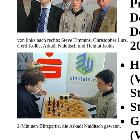
P
D
D
von links nach rechts: Steve Timmins, Christopher Lutz,
2
Gerd Kolbe, Arkadi Naiditsch und Helmut Kohls
H
(
S
S
G
2-Minuten-Blitzpartie, die Arkadi Naiditsch gewann.
(