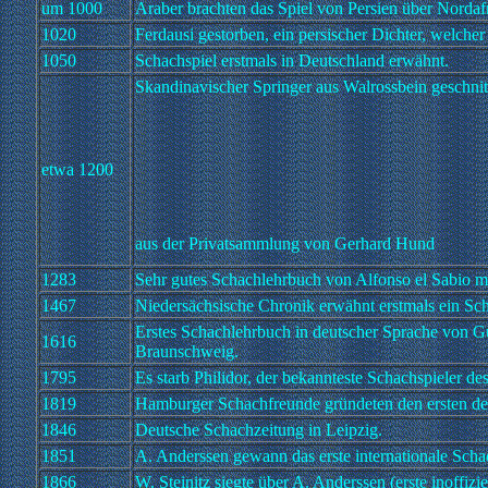
um 1000
Araber brachten das Spiel von Persien über Nordaf
1020
Ferdausi gestorben, ein persischer Dichter, welcher 
1050
Schachspiel erstmals in Deutschland erwähnt.
Skandinavischer Springer aus Walrossbein geschnit
etwa 1200
aus der Privatsammlung von Gerhard Hund
1283
Sehr gutes Schachlehrbuch von Alfonso el Sabio mi
1467
Niedersächsische Chronik erwähnt erstmals ein Sch
Erstes Schachlehrbuch in deutscher Sprache von 
1616
Braunschweig.
1795
Es starb Philidor, der bekannteste Schachspieler de
1819
Hamburger Schachfreunde gründeten den ersten de
1846
Deutsche Schachzeitung in Leipzig.
1851
A. Anderssen gewann das erste internationale Scha
1866
W. Steinitz siegte über A. Anderssen (erste inoffizie