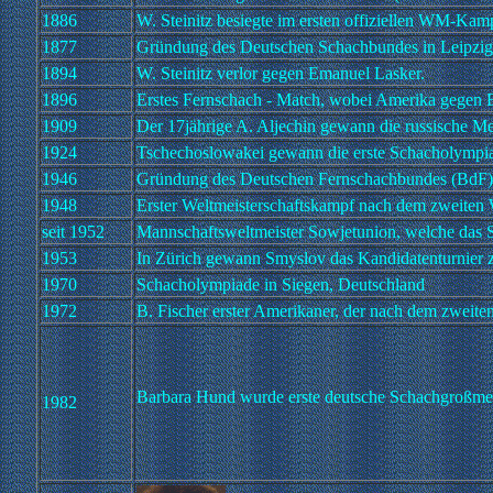
1886
W. Steinitz besiegte im ersten offiziellen WM-Kam
1877
Gründung des Deutschen Schachbundes in Leipzig
1894
W. Steinitz verlor gegen Emanuel Lasker.
1896
Erstes Fernschach - Match, wobei Amerika gegen
1909
Der 17jährige A. Aljechin gewann die russische Mei
1924
Tschechoslowakei gewann die erste Schacholympi
1946
Gründung des Deutschen Fernschachbundes (BdF)
1948
Erster Weltmeisterschaftskampf nach dem zweiten
seit 1952
Mannschaftsweltmeister Sowjetunion, welche das Sc
1953
In Zürich gewann Smyslov das Kandidatenturnier z
1970
Schacholympiade in Siegen, Deutschland
1972
B. Fischer erster Amerikaner, der nach dem zweiten
Barbara Hund wurde erste deutsche Schachgroßmei
1982