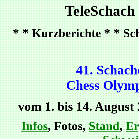
TeleSchach
* *
* *
Kurzberichte
Sc
41. Schac
Chess Olymp
vom 1. bis 14. August
Infos
, Fotos,
Stand
,
Er