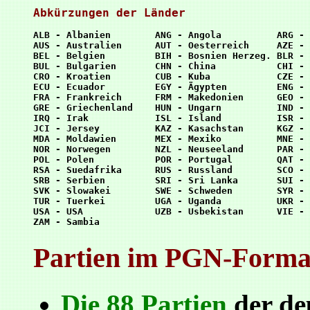
Abkürzungen der Länder
ALB - Albanien        ANG - Angola          ARG - 
AUS - Australien      AUT - Oesterreich     AZE - 
BEL - Belgien         BIH - Bosnien Herzeg. BLR - 
BUL - Bulgarien       CHN - China           CHI - 
CRO - Kroatien        CUB - Kuba            CZE - 
ECU - Ecuador         EGY - Ägypten         ENG - 
FRA - Frankreich      FRM - Makedonien      GEO - 
GRE - Griechenland    HUN - Ungarn          IND - 
IRQ - Irak            ISL - Island          ISR - 
JCI - Jersey          KAZ - Kasachstan      KGZ - 
MDA - Moldawien       MEX - Mexiko          MNE - 
NOR - Norwegen        NZL - Neuseeland      PAR - 
POL - Polen           POR - Portugal        QAT - 
RSA - Suedafrika      RUS - Russland        SCO - 
SRB - Serbien         SRI - Sri Lanka       SUI - 
SVK - Slowakei        SWE - Schweden        SYR - 
TUR - Tuerkei         UGA - Uganda          UKR - 
USA - USA             UZB - Usbekistan      VIE - 
Partien im PGN-Forma
Die 88 Partien
der de