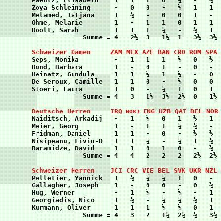

  Paehtz, Elisabeth    1   1   1   0   ½   -   ½  
  Zoya Schleining      -   0   0   -   ½   1   1  
  Melamed, Tatjana     1   ½   -   0   0   1   -  
  Ohme, Melanie        1   -   1   1   0   1   1  
  Hoolt, Sarah         1   1   1   ½   -   ½   1  
  Schweizer Damen     ZAM MEX AZE BAN CRO ROM SPA 

  Seps, Monika         -   1   1   1   ½   0   ½  
  Hund, Barbara        1   -   0   1   -   0   -  
  Heinatz, Gundula     1   1   ½   1   ½   -   0  
  De Seroux, Camille   1   1   0   -   ½   0   0  
  Stoeri, Laura        1   0   -   ½   1   0   1  
  Deutsche Herren     IRQ
ENG UZB QAT BEL NOR
 NOR3 

  Naiditsch, Arkadij   -   1   ½   0   1   ½   1  
  Meier, Georg         1   -   1   1   ½   ½   -  
  Fridman, Daniel      1   1   -   0   -   ½   ½  
  Nisipeanu, Liviu-D   1   1   ½   -   ½   1   ½  
  Baramidze, David     1   1   0   1   0   -   ½  
  Schweizer Herren    JCI CRC VIE BEL SVK UKR NZL 

  Pelletier, Yannick   1   ½   ½   ½   1   0   -  
  Gallagher, Joseph    1   -   0   0   -   0   ½  
  Hug, Werner          -   1   ½   -   ½   -   1  
  Georgiadis, Nico     1   ½   -   ½   ½   ½   1  
  Kurmann, Oliver      1   1   1   ½   ½   0   1  