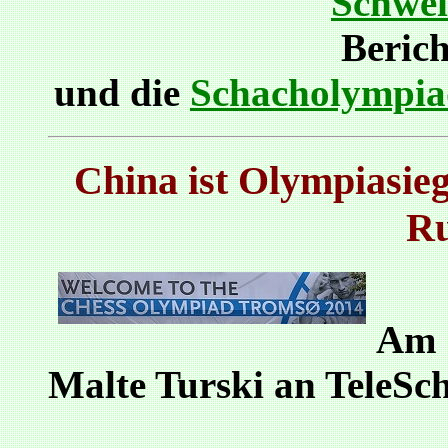
Schwei
Berich
und die
Schacholympia
China ist Olympiasieg
Ru
Am 1
Malte Turski an TeleSc