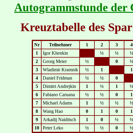
Autogrammstunde der 
Kreuztabelle des Spa
Nr
Teilnehmer
1
2
3
4
1
Igor Khenkin
½
½
2
Georg Meier
½
0
3
Wladimir Kramnik
½
1
1
4
Daniel Fridman
½
½
0
5
Dimitri Andrejkin
1
½
1
6
Fabiano Caruana
½
½
0
1
7
Michael Adams
1
½
½
8
Wang Hao
0
1
0
1
9
Arkadij Naiditsch
1
0
½
10
Peter Leko
½
½
0