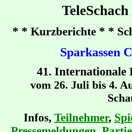
TeleSchach
* *
* *
Kurzberichte
Sc
Sparkassen C
41. International
vom 26. Juli bis 4. 
Scha
Infos,
Teilnehmer
,
Spi
Pressemeldungen
,
Parti