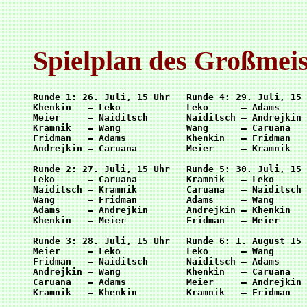
Spielplan des Großmeis
Runde 1: 26. Juli, 15 Uhr   Runde 4: 29. Juli, 15 
Khenkin   – Leko            Leko      – Adams     
Meier     – Naiditsch       Naiditsch – Andrejkin 
Kramnik   – Wang            Wang      – Caruana   
Fridman   – Adams           Khenkin   – Fridman   
Andrejkin – Caruana         Meier     – Kramnik   
Runde 2: 27. Juli, 15 Uhr   Runde 5: 30. Juli, 15 
Leko      – Caruana         Kramnik   – Leko      
Naiditsch – Kramnik         Caruana   – Naiditsch 
Wang      – Fridman         Adams     – Wang      
Adams     – Andrejkin       Andrejkin – Khenkin   
Khenkin   – Meier           Fridman   – Meier     
Runde 3: 28. Juli, 15 Uhr   Runde 6: 1. August 15 
Meier     – Leko            Leko      – Wang      
Fridman   – Naiditsch       Naiditsch – Adams     
Andrejkin – Wang            Khenkin   – Caruana   
Caruana   – Adams           Meier     – Andrejkin 