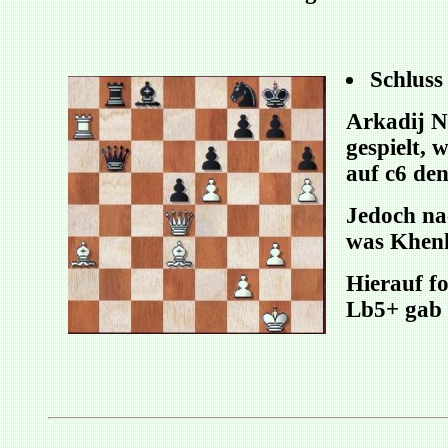
Schluss
Arkadij Na
gespielt,
auf c6 de
Jedoch nac
was Khenk
Hierauf f
Lb5+ gab 