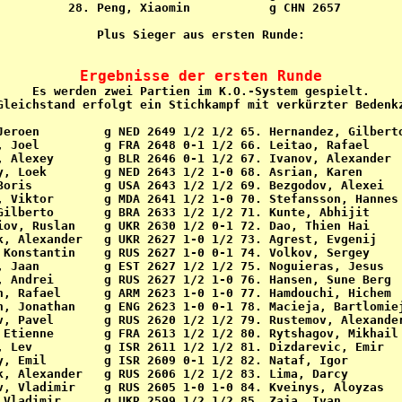
 28. Peng, Xiaomin           g CHN 2657

Plus Sieger aus ersten Runde:

Ergebnisse der ersten Runde

Es werden zwei Partien im K.O.-System gespielt.

Gleichstand erfolgt ein Stichkampf mit verkürzter Bedenkz
Jeroen         g NED 2649 1/2 1/2 65. Hernandez, Gilberto
, Joel         g FRA 2648 0-1 1/2 66. Leitao, Rafael     
, Alexey       g BLR 2646 0-1 1/2 67. Ivanov, Alexander  
y, Loek        g NED 2643 1/2 1-0 68. Asrian, Karen      
Boris          g USA 2643 1/2 1/2 69. Bezgodov, Alexei   
, Viktor       g MDA 2641 1/2 1-0 70. Stefansson, Hannes 
Gilberto       g BRA 2633 1/2 1/2 71. Kunte, Abhijit     
iov, Ruslan    g UKR 2630 1/2 0-1 72. Dao, Thien Hai     
k, Alexander   g UKR 2627 1-0 1/2 73. Agrest, Evgenij    
 Konstantin    g RUS 2627 1-0 0-1 74. Volkov, Sergey     
, Jaan         g EST 2627 1/2 1/2 75. Noguieras, Jesus   
, Andrei       g RUS 2627 1/2 1-0 76. Hansen, Sune Berg  
n, Rafael      g ARM 2623 1-0 1-0 77. Hamdouchi, Hichem  
n, Jonathan    g ENG 2623 1-0 0-1 78. Macieja, Bartlomiej
v, Pavel       g RUS 2620 1/2 1/2 79. Rustemov, Alexander
 Etienne       g FRA 2613 1/2 1/2 80. Rytshagov, Mikhail 
, Lev          g ISR 2611 1/2 1/2 81. Dizdarevic, Emir   
y, Emil        g ISR 2609 0-1 1/2 82. Nataf, Igor        
k, Alexander   g RUS 2606 1/2 1/2 83. Lima, Darcy        
v, Vladimir    g RUS 2605 1-0 1-0 84. Kveinys, Aloyzas   
 Vladimir      g UKR 2599 1/2 1/2 85. Zaja, Ivan         