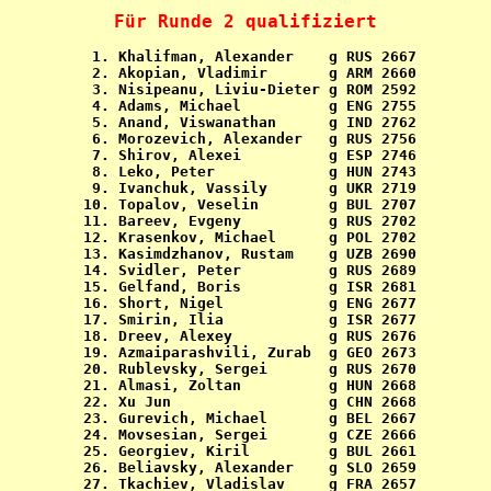
Für Runde 2 qualifiziert
  1. Khalifman, Alexander    g RUS 2667

  2. Akopian, Vladimir       g ARM 2660

  3. Nisipeanu, Liviu-Dieter g ROM 2592

  4. Adams, Michael          g ENG 2755

  5. Anand, Viswanathan      g IND 2762

  6. Morozevich, Alexander   g RUS 2756

  7. Shirov, Alexei          g ESP 2746

  8. Leko, Peter             g HUN 2743

  9. Ivanchuk, Vassily       g UKR 2719

 10. Topalov, Veselin        g BUL 2707

 11. Bareev, Evgeny          g RUS 2702

 12. Krasenkov, Michael      g POL 2702

 13. Kasimdzhanov, Rustam    g UZB 2690

 14. Svidler, Peter          g RUS 2689

 15. Gelfand, Boris          g ISR 2681

 16. Short, Nigel            g ENG 2677

 17. Smirin, Ilia            g ISR 2677

 18. Dreev, Alexey           g RUS 2676

 19. Azmaiparashvili, Zurab  g GEO 2673

 20. Rublevsky, Sergei       g RUS 2670

 21. Almasi, Zoltan          g HUN 2668

 22. Xu Jun                  g CHN 2668

 23. Gurevich, Michael       g BEL 2667

 24. Movsesian, Sergei       g CZE 2666

 25. Georgiev, Kiril         g BUL 2661

 26. Beliavsky, Alexander    g SLO 2659

 27. Tkachiev, Vladislav     g FRA 2657
