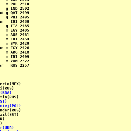
  m POL 2510

  g IND 2502

d g QAT 2499

  g PHI 2495

n   IRI 2488

  g ITA 2485

  m EGY 2485

  m AUS 2461

  m CHI 2454

  m SYR 2429

n m EGY 2426

  m ARG 2418

  m IRI 2409

  m ZAM 2322

r   RUS 2257

i(RUS)    

(BRA)
tin(RUS)  

ST)
miej(POL)
)         

r(UKR)