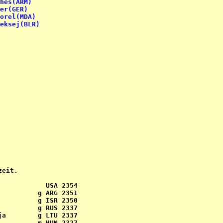
hes(ARM)
her(GER)
orel(MDA)
eksej(BLR)
eit.

           USA 2354

         g ARG 2351

         g ISR 2350

         g RUS 2337

a        g LTU 2337

         m HUN 2327
