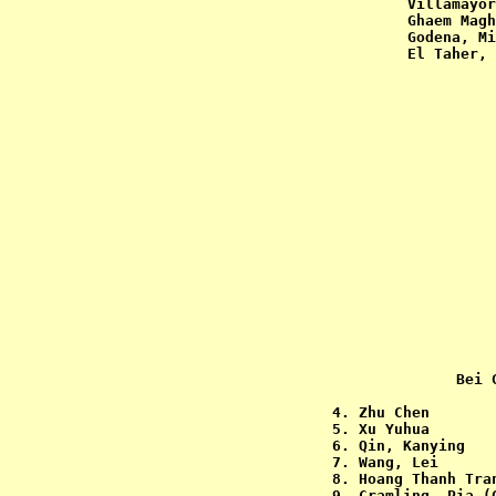
Villamayor
Ghaem Magh
Godena, Mi
El Taher, 
Bei 
 4. Zhu Chen       
 5. Xu Yuhua       
 6. Qin, Kanying   
 7. Wang, Lei      
 8. Hoang Thanh Tra
 9. Cramling, Pia (