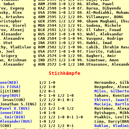
, Smbat        g ARM 2598 1-0 1/2 86. Blehm, Pawel       
rov, Evgeny    g KAZ 2598 1-0 1-0 87. Barua, Dibyendu    
nsky, Alex     g USA 2596 1-0 1/2 88. Al-Modiahki, Mohama
n, Artashes    g ARM 2595 1/2 1/2 89. Villamayor, BONG   
hristopher     g GER 2595 1/2 1/2 90. Ghaem Maghami, Ehsa
escu, Viorel   g MDA 2594 1/2 1/2 91. Godena, Michele    
rov, Alexej    g BLR 2591 1/2 1/2 92. El Taher, Fouad    
 Alexander     g RUS 2587 1-0 1-0 93. Wohl, Aleksandar   
, Alexandre    g CAN 2584 1-0 1-0 94. Vasquez, Rodrigo   
, Utut         g INA 2583 1-0 1/2 95. Hakki, Imad        
chy, Vladislav g ROM 2582 1/2 1-0 96. Labib, Ibrahim Hasa
n, Joel        g USA 2577 1-0 1-0 97. Fiorito, Fabian    
 Grigory       g USA 2574 1-0 1/2 98. Bagheri, Amir      
an, Krishnan   g IND 2573 1/2 1-0 99. Simutowe, Amon     
, Alexander    g HUN 2572 1-0 1/2 100.Utnasunov, Alexande
Stichkämpfe
oen(NED)
is F(USA)
        1/2 1-0                 Bezgodov, Alexe
ijit(IND)        1/2 0-1                 
Milos, Gilberto
rgey(RUS)
        0-1 1-0 1/2 1-0         Sakaev, Konstan
 Jesus(CUB)      1/2 1/2 0-1 0-1         
Ehlvest, Jaan(E
Jonathan S.(ENG) 1/2 0-1                 
Macieja, Bartlo
Pavel V.(RUS)
ienne(FRA)
, Emir(BIH)
Alexander(RUS)
   1-0 1/2                 Lima, Darcy(BRA
(CRO)            1/2 1/2 1/2 0-1         
Baklan, Vladimi