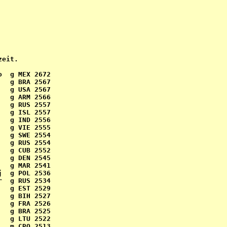
eit.

  g MEX 2672

  g BRA 2567

  g USA 2567

  g ARM 2566

  g RUS 2557

  g ISL 2557

  g IND 2556

  g VIE 2555

  g SWE 2554

  g RUS 2554

  g CUB 2552

  g DEN 2545

  g MAR 2541

  g POL 2536

  g RUS 2534

  g EST 2529

  g BIH 2527

  g FRA 2526

  g BRA 2525

  g LTU 2522

  m CRO 2513
