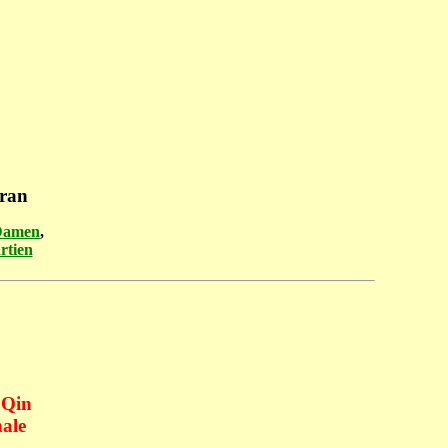
Iran
Damen
,
rtien
 Qin
ale