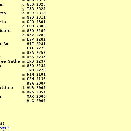
n        g GEO 2325

         g ISR 2323

ta       g BLR 2318

         m NED 2311

la       m GEO 2301

         g CUB 2300

opio     m GEO 2286

         g KAZ 2285

         m ESP 2282

 An        VIE 2281

           LAT 2275

         m USA 2257

         m USA 2238

ee Sathe m IND 2237

         m GEO 2233

           IND 2226

         m FIN 2191

         m CAN 2136

           RSA 2087

ldine    f AUS 2065

         m BRA 2057

           MAR 2000

           ALG 2000

S)         

SWE)