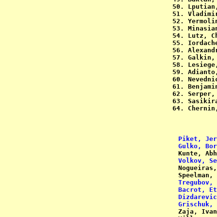
 50. Lputian
 51. Vladimi
 52. Yermoli
 53. Minasia
 54. Lutz, C
 55. Iordach
 56. Alexand
 57. Galkin,
 58. Lesiege
 59. Adianto
 60. Nevedni
 61. Benjami
 62. Serper,
 63. Sasikir
 64. Chernin
Piket, Jer
Gulko, Bor
Kunte, Abh
Volkov, Se
Nogueiras,
Speelman, 
Tregubov, 
Bacrot, Et
Dizdarevic
Grischuk, 
Zaja, Ivan