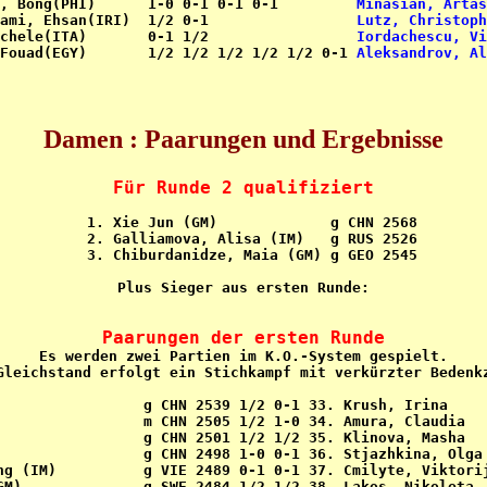
, Bong(PHI)      1-0 0-1 0-1 0-1         
Minasian, Artas
ami, Ehsan(IRI)  1/2 0-1                 
Lutz, Christop
chele(ITA)       0-1 1/2                 
Iordachescu, Vi
Fouad(EGY)       1/2 1/2 1/2 1/2 1/2 0-1 
Aleksandrov, Al
Damen : Paarungen und Ergebnisse
Für Runde 2 qualifiziert
  1. Xie Jun (GM)             g CHN 2568

  2. Galliamova, Alisa (IM)   g RUS 2526

  3. Chiburdanidze, Maia (GM) g GEO 2545

Plus Sieger aus ersten Runde:

Paarungen der ersten Runde

Es werden zwei Partien im K.O.-System gespielt.

Gleichstand erfolgt ein Stichkampf mit verkürzter Bedenkz
                 g CHN 2539 1/2 0-1 33. Krush, Irina     
                 m CHN 2505 1/2 1-0 34. Amura, Claudia   
                 g CHN 2501 1/2 1/2 35. Klinova, Masha   
                 g CHN 2498 1-0 0-1 36. Stjazhkina, Olga 
ng (IM)          g VIE 2489 0-1 0-1 37. Cmilyte, Viktorij
GM)              g SWE 2484 1/2 1/2 38. Lakos, Nikoleta  