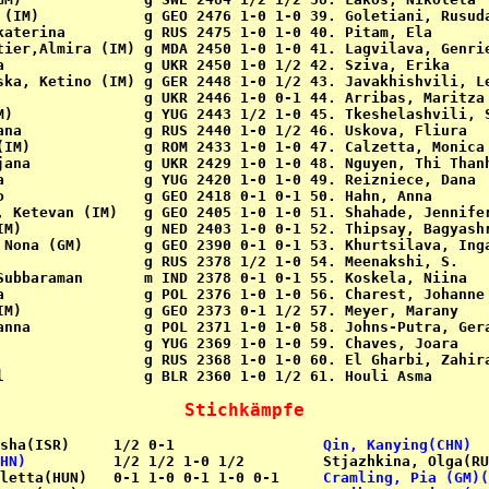
 (IM)            g GEO 2476 1-0 1-0 39. Goletiani, Rusuda
katerina         g RUS 2475 1-0 1-0 40. Pitam, Ela       
tier,Almira (IM) g MDA 2450 1-0 1-0 41. Lagvilava, Genrie
a                g UKR 2450 1-0 1/2 42. Sziva, Erika     
ska, Ketino (IM) g GER 2448 1-0 1/2 43. Javakhishvili, Le
                 g UKR 2446 1-0 0-1 44. Arribas, Maritza 
M)               g YUG 2443 1/2 1-0 45. Tkeshelashvili, S
ana              g RUS 2440 1-0 1/2 46. Uskova, Fliura   
(IM)             g ROM 2433 1-0 1-0 47. Calzetta, Monica 
jana             g UKR 2429 1-0 1-0 48. Nguyen, Thi Thanh
a                g YUG 2420 1-0 1-0 49. Reizniece, Dana  
o                g GEO 2418 0-1 0-1 50. Hahn, Anna       
, Ketevan (IM)   g GEO 2405 1-0 1-0 51. Shahade, Jennifer
IM)              g NED 2403 1-0 0-1 52. Thipsay, Bagyashr
 Nona (GM)       g GEO 2390 0-1 0-1 53. Khurtsilava, Inga
                 g RUS 2378 1/2 1-0 54. Meenakshi, S.    
Subbaraman       m IND 2378 0-1 0-1 55. Koskela, Niina   
a                g POL 2376 1-0 1-0 56. Charest, Johanne 
IM)              g GEO 2373 0-1 1/2 57. Meyer, Marany    
anna             g POL 2371 1-0 1-0 58. Johns-Putra, Gera
                 g YUG 2369 1-0 1-0 59. Chaves, Joara    
                 g RUS 2368 1-0 1-0 60. El Gharbi, Zahira
l                g BLR 2360 1-0 1/2 61. Houli Asma       
Stichkämpfe
sha(ISR)     1/2 0-1                 
Qin, Kanying(CHN)
HN)
          1/2 1/2 1-0 1/2         Stjazhkina, Olga(RU
letta(HUN)   0-1 1-0 0-1 1-0 0-1     
Cramling, Pia (GM)(