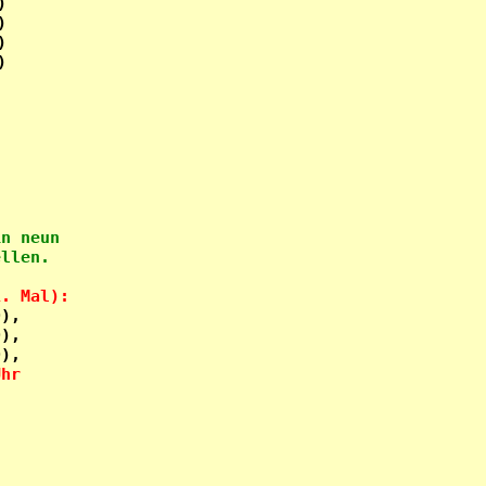




















n neun

1. Mal):
),     

),     

Uhr     