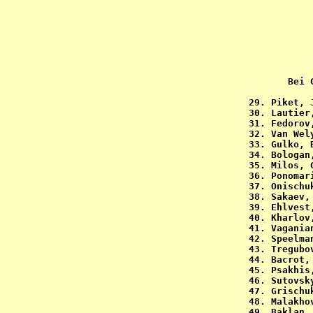
Bei 
 29. Piket, 
 30. Lautier
 31. Fedorov
 32. Van Wel
 33. Gulko, 
 34. Bologan
 35. Milos, 
 36. Ponomar
 37. Onischu
 38. Sakaev,
 39. Ehlvest
 40. Kharlov
 41. Vagania
 42. Speelma
 43. Tregubo
 44. Bacrot,
 45. Psakhis
 46. Sutovsk
 47. Grischu
 48. Malakho
 49. Baklan,