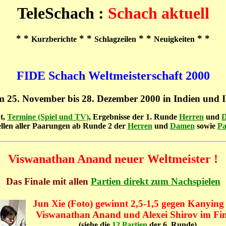
TeleSchach :
Schach aktuell
* *
* *
* *
* *
Kurzberichte
Schlagzeilen
Neuigkeiten
FIDE Schach Weltmeisterschaft 2000
 25. November bis 28. Dezember 2000 in Indien und 
t,
Termine (Spiel und TV)
, Ergebnisse der 1. Runde
Herren
und
llen aller Paarungen ab Runde 2 der
Herren
und
Damen
sowie
Pa
Viswanathan Anand neuer Weltmeister !
Das Finale mit allen
Partien direkt zum Nachspielen
Jun Xie (Foto) gewinnt 2,5-1,5 gegen Kanying
Viswanathan Anand und Alexei Shirov im Fin
(siehe die
12 Partien
der 6. Runde)