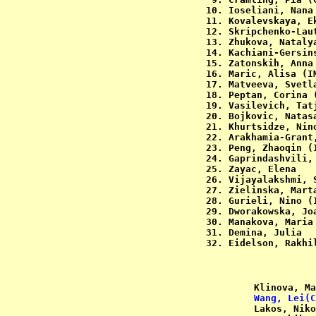
10. Ioseliani, Nana
11. Kovalevskaya, E
12. Skripchenko-Lau
13. Zhukova, Nataly
14. Kachiani-Gersin
15. Zatonskih, Anna
16. Maric, Alisa (I
17. Matveeva, Svetl
18. Peptan, Corina 
19. Vasilevich, Tat
20. Bojkovic, Natas
21. Khurtsidze, Nin
22. Arakhamia-Grant
23. Peng, Zhaoqin (
24. Gaprindashvili,
25. Zayac, Elena   
26. Vijayalakshmi, 
27. Zielinska, Mart
28. Gurieli, Nino (
29. Dworakowska, Jo
30. Manakova, Maria
31. Demina, Julia  
32. Eidelson, Rakhi
Klinova, Ma
Wang, Lei(C
Lakos, Niko