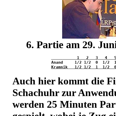
6. Partie am 29. Ju
           1   2   3   4   
Kramnik   1/2 1/2  1  1/2  
Auch hier kommt die Fi
Schachuhr zur Anwend
werden 25 Minuten Par
gespielt, wobei je Zug e